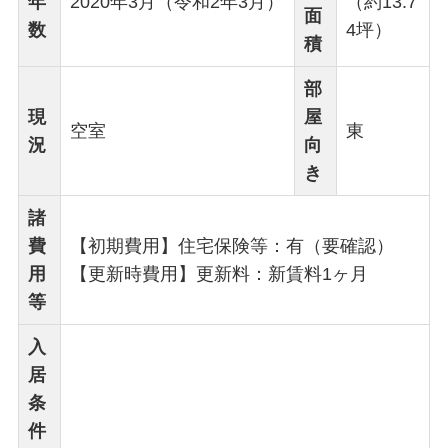
年
2020年3月（令和2年3月）
（約13.7
面
数
4坪）
積
部
現
屋
空室
東
況
向
き
諸
費
【初期費用】住宅保険等：有（要確認）
用
【更新時費用】更新料：新賃料1ヶ月
等
入
居
条
件