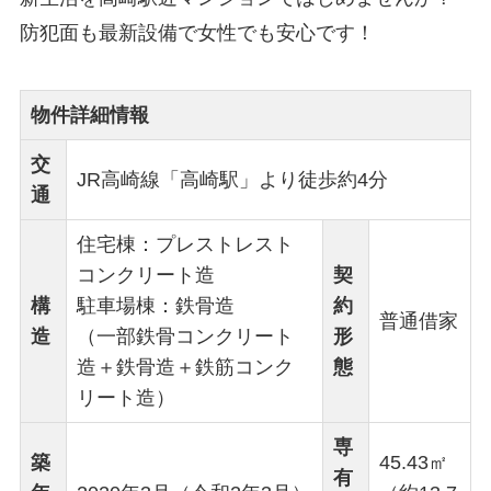
防犯面も最新設備で女性でも安心です！
物件詳細情報
交
JR高崎線「高崎駅」より徒歩約4分
通
住宅棟：プレストレスト
コンクリート造
契
構
駐車場棟：鉄骨造
約
普通借家
造
（一部鉄骨コンクリート
形
造＋鉄骨造＋鉄筋コンク
態
リート造）
専
築
45.43㎡
有