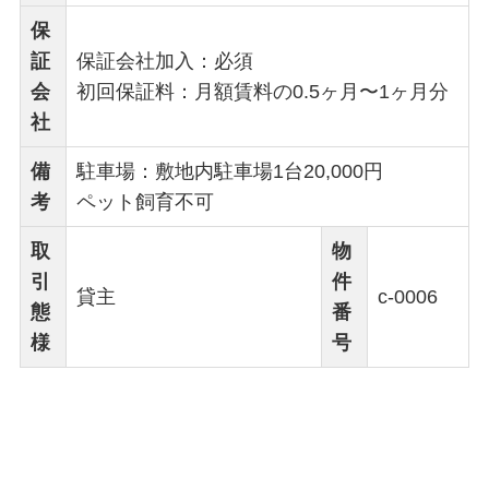
保
証
保証会社加入：必須
会
初回保証料：月額賃料の0.5ヶ月〜1ヶ月分
社
備
駐車場：敷地内駐車場1台20,000円
考
ペット飼育不可
取
物
引
件
貸主
c-0006
態
番
様
号