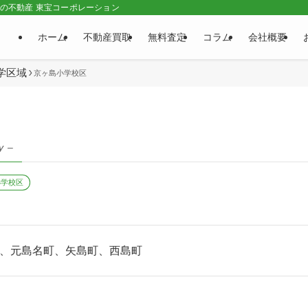
市の不動産 東宝コーポレーション
ホーム
不動産買取
無料査定
コラム
会社概要
学区域
京ヶ島小学校区
y –
小学校区
、元島名町、矢島町、西島町