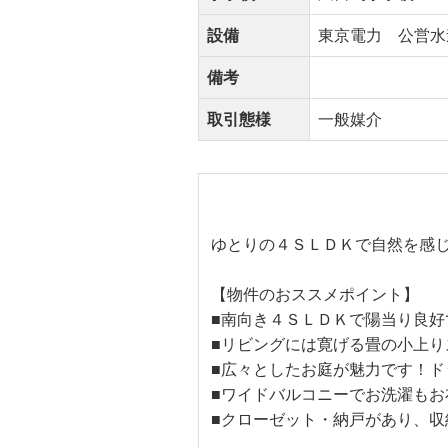
設備
東京電力 公営水
備考
取引態様
一般媒介
ゆとりの４ＳＬＤＫで自然を感
【物件のおススメポイント】
■南向き４ＳＬＤＫで陽当り良好
■リビングには寛げる畳の小上り
■広々としたお庭が魅力です！ド
■ワイドバルコニーでお洗濯もお
■クローゼット・納戸があり、収