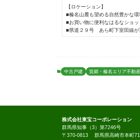
【ロケーション】
■榛名山麓も望める自然豊かな環
■お買い物に便利なはるなショッ
■県道２９号 あら町下室田線
中古戸建
箕郷・榛名エリア不動
株式会社東宝コーポレーション
群馬県知事（3）第7246号
〒370-0813 群馬県高崎市本町7