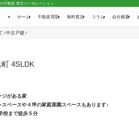
市の不動産 東宝コーポレーション
ホーム
不動産買取
無料査定
コラム
会社概要
て
中古戸建
 4SLDK
ージがある家
ンスペースや４坪の家庭菜園スペースもあります♪
学校まで徒歩５分