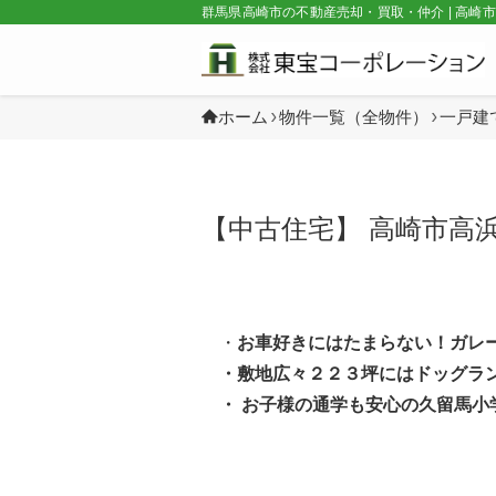
群馬県高崎市の不動産売却・買取・仲介 | 高崎
ホーム
物件一覧（全物件）
一戸建
【中古住宅】 高崎市高浜町
・
お車好きにはたまらない！ガレ
・敷地広々２２３坪にはドッグラ
・ お子様の通学も安心の久留馬小