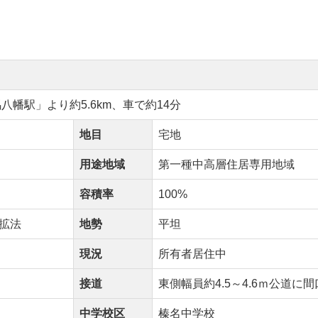
八幡駅」より約5.6km、車で約14分
地目
宅地
用途地域
第一種中高層住居専用地域
容積率
100%
拡法
地勢
平坦
現況
所有者居住中
接道
東側幅員約4.5～4.6ｍ公道に
中学校区
榛名中学校