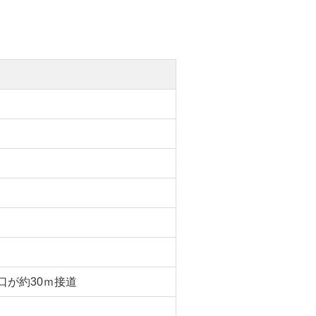
間口が約30ｍ接道