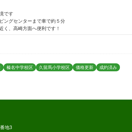
境です
ピングセンターまで車で約５分
が近く、高崎方面へ便利です！
産
榛名中学校区
久留馬小学校区
価格更新
成約済み
1番地3