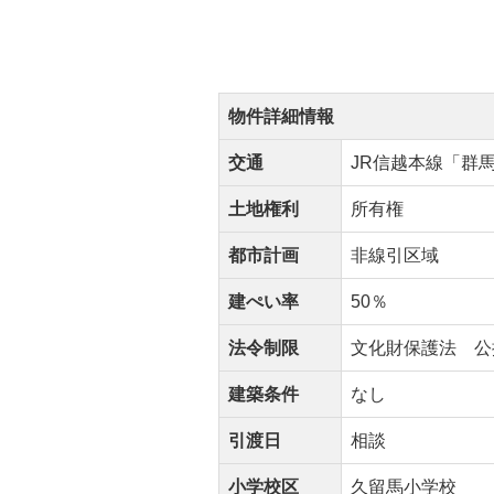
物件詳細情報
交通
JR信越本線「群馬
土地権利
所有権
都市計画
非線引区域
建ぺい率
50％
法令制限
文化財保護法 公
建築条件
なし
引渡日
相談
小学校区
久留馬小学校