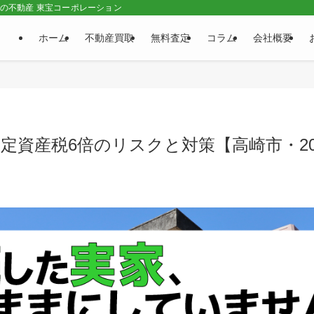
市の不動産 東宝コーポレーション
ホーム
不動産買取
無料査定
コラム
会社概要
定資産税6倍のリスクと対策【高崎市・20