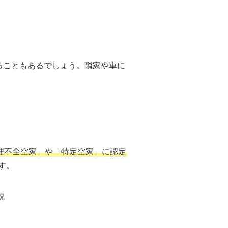
ることもあるでしょう。隣家や車に
理不全空家」や「特定空家」に認定
す。
説