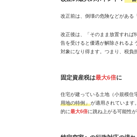
改正前は、倒壊の危険などがある
改正後は、「そのまま放置すれば
告を受けると優遇が解除されるよ
対象になり得ます。つまり、税負
固定資産税は
最大6倍
に
住宅が建っている土地（小規模住宅
用地の特例」
が適用されています
的に
最大6倍
に跳ね上がる可能性が